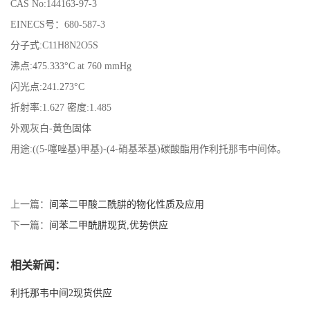
CAS No:144163-97-3
EINECS号：680-587-3
分子式:C11H8N2O5S
沸点:475.333°C at 760 mmHg
闪光点:241.273°C
折射率:1.627 密度:1.485
外观灰白-黄色固体
用途:((5-噻唑基)甲基)-(4-硝基苯基)碳酸酯用作利托那韦中间体。
上一篇：
间苯二甲酸二酰肼的物化性质及应用
下一篇：
间苯二甲酰肼现货,优势供应
相关新闻：
利托那韦中间2现货供应