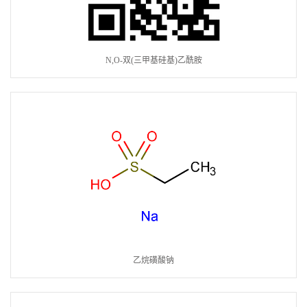
N,O-双(三甲基硅基)乙酰胺
乙烷磺酸钠