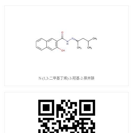
N-(1,3-二甲基丁烯)-3-羟基-2-萘并肼