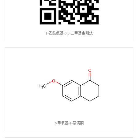
1-乙酰氨基-3,5-二甲基金刚烷
7-甲氧基-1-萘满酮