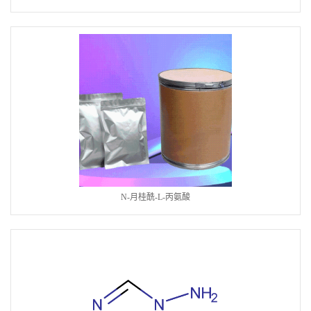
N-月桂酰-L-丙氨酸