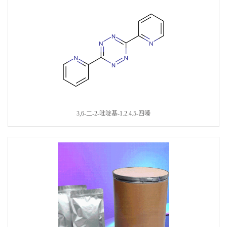
3,6-二-2-吡啶基-1.2.4.5-四嗪